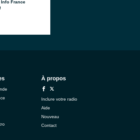
 Info France
M
es
À propos
onde
nce
Inclure votre radio
Aide
Nouveau
tro
Contact