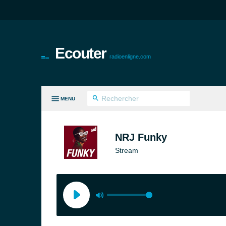
Ecouter
radioenligne.com
MENU
ES GENRES
NRJ Funky
Stream