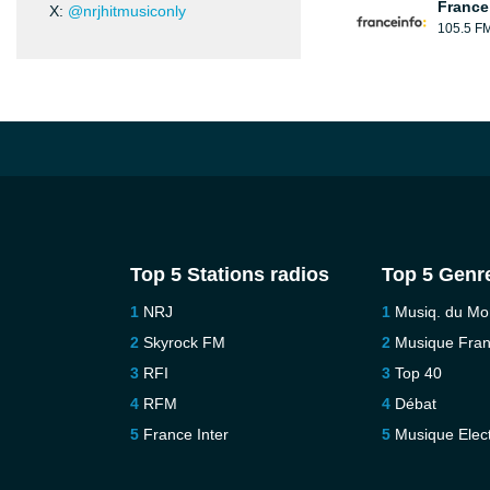
France
X:
@nrjhitmusiconly
105.5 F
Top 5 Stations radios
Top 5 Genr
NRJ
Musiq. du M
Skyrock FM
Musique Fra
RFI
Top 40
RFM
Débat
France Inter
Musique Elec