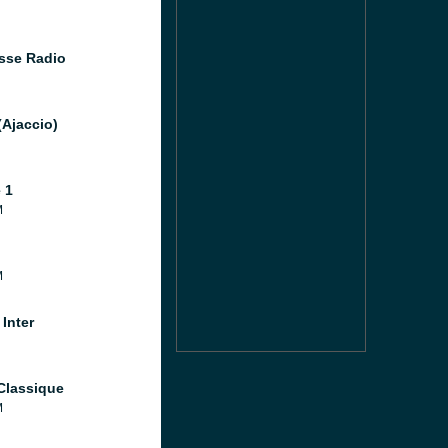
sse Radio
(Ajaccio)
 1
M
M
Inter
Classique
M