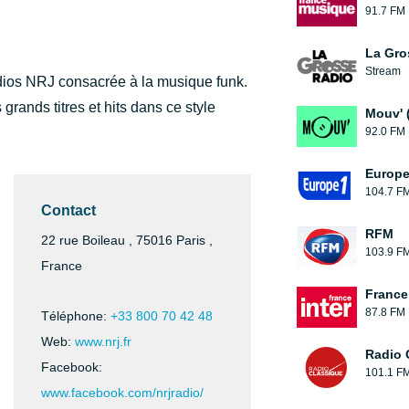
91.7 FM
La Gro
Stream
ios NRJ consacrée à la musique funk.
 grands titres et hits dans ce style
Mouv' 
92.0 FM
Europe
104.7 F
Contact
RFM
22 rue Boileau , 75016 Paris ,
103.9 F
France
France 
87.8 FM
Téléphone:
+33 800 70 42 48
Web:
www.nrj.fr
Radio 
Facebook:
101.1 F
www.facebook.com/nrjradio/