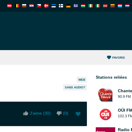
FAVORIS
Stations reliées
WEB
SANS AUDIO?
Chante
90.9 FM
OÜI F
J'aime (
30
)
(
0
)
102.3 F
Radio 