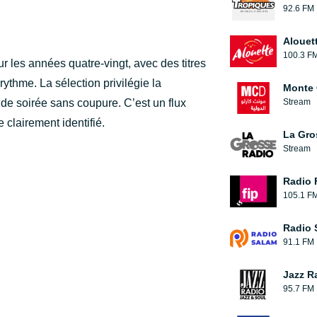
92.6 FM
Alouet
100.3 F
 les années quatre-vingt, avec des titres
ythme. La sélection privilégie la
Monte 
 de soirée sans coupure. C’est un flux
Stream
clairement identifié.
La Gro
Stream
Radio 
105.1 F
Radio 
91.1 FM
Jazz R
95.7 FM