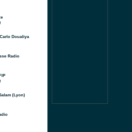
te
M
Carlo Doualiya
sse Radio
FIP
M
Salam (Lyon)
adio