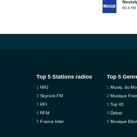
Nostal
90.4 FM
Top 5 Stations radios
Top 5 Genr
NRJ
Musiq. du M
Skyrock FM
Musique Fra
RFI
Top 40
RFM
Débat
France Inter
Musique Elec