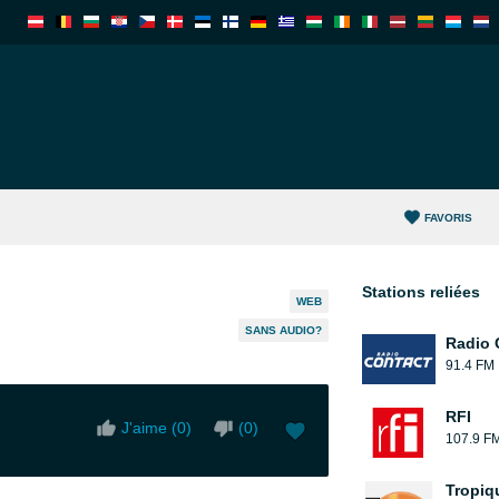
FAVORIS
Stations reliées
WEB
SANS AUDIO?
Radio 
91.4 FM
RFI
J'aime (
0
)
(
0
)
107.9 F
Tropiq