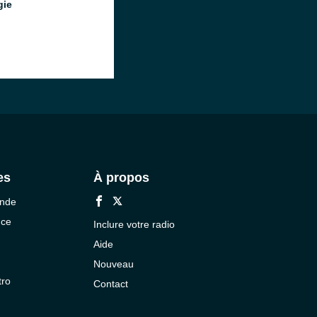
gie
es
À propos
onde
nce
Inclure votre radio
Aide
Nouveau
tro
Contact