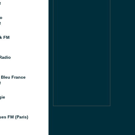
M
o
M
k FM
 Radio
 Bleu France
M
gie
ues FM (Paris)