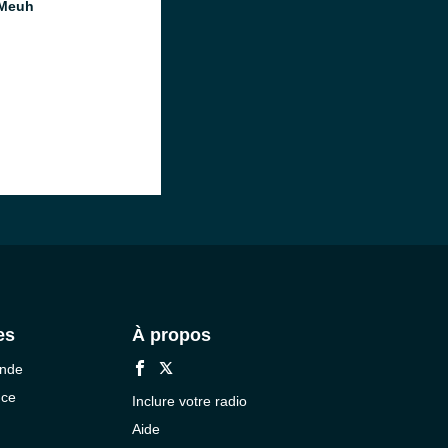
 Meuh
es
À propos
onde
nce
Inclure votre radio
Aide