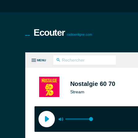
Ecouter
radioenligne.com
MENU
ES GENRES
Nostalgie 60 70
Stream