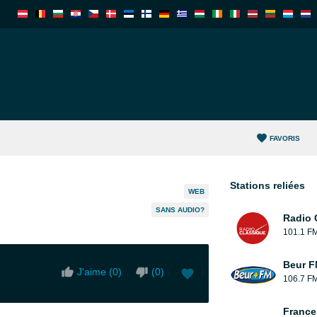
FAVORIS
Stations reliées
WEB
SANS AUDIO?
Radio 
101.1 F
Beur F
J'aime (
0
)
(
0
)
106.7 F
France