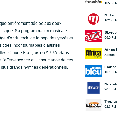
105.5 F
M Radi
102.7 F
rique entièrement dédiée aux deux
a musique. Sa programmation musicale
Skyroc
ge d'or du rock, de la pop, des yéyés et
96.0 FM
 titres incontournables d'artistes
Africa
atles, Claude François ou ABBA. Sans
Stream
e l'effervescence et l'insouciance de ces
France
s plus grands hymnes générationnels.
107.1 F
Nostal
90.4 FM
Tropiq
92.6 FM