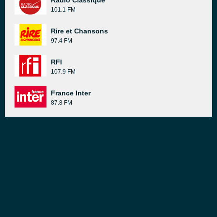
Radio Classique
101.1 FM
Rire et Chansons
97.4 FM
RFI
107.9 FM
France Inter
87.8 FM