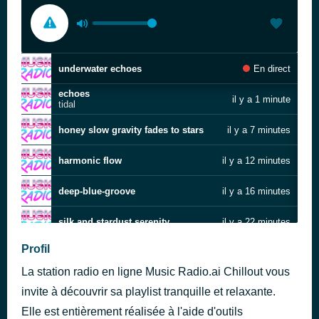
underwater echoes
En direct
echoes
il y a 1 minute
tidal
honey slow gravity fades to stars
il y a 7 minutes
harmonic flow
il y a 12 minutes
deep-blue-groove
il y a 16 minutes
silk and stardust serenity
il y a 22 minutes
Profil
neon raindrops in liquid twilight
il y a 26 minutes
La station radio en ligne Music Radio.ai Chillout vous
Water Reflections
il y a 31 minutes
Low Heat
invite à découvrir sa playlist tranquille et relaxante.
Elle est entièrement réalisée à l'aide d'outils
dissolving into violet silence
il y a 37 minutes