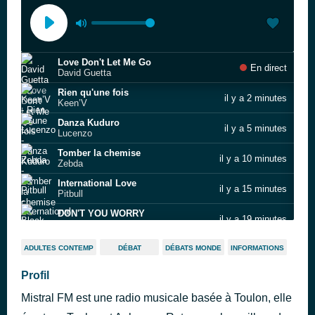
Love Don't Let Me Go
En direct
David Guetta
Rien qu'une fois
il y a 2 minutes
Keen’V
Danza Kuduro
il y a 5 minutes
Lucenzo
Tomber la chemise
il y a 10 minutes
Zebda
International Love
il y a 15 minutes
Pitbull
DON'T YOU WORRY
il y a 19 minutes
Black Eyed Peas & El Alfa
Amazing
il y a 23 minutes
ADULTES CONTEMP
DÉBAT
DÉBATS MONDE
INFORMATIONS
Inna
Le bilan
Profil
il y a 27 minutes
Jacky & Ben‐J
Mistral FM est une radio musicale basée à Toulon, elle
Let Me Blow Ya Mind
il y a 32 minutes
Eve, Gwen Stefani