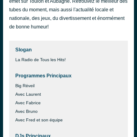
émet sur Toulon et Aubagne. Retrouvez le meilleur des
Rayon de soleil
tubes du moment, mais aussi l'actualité locale et
il y a 36 minutes
William Baldé
nationale, des jeux, du divertissement et énormément
de bonne humeur!
Slogan
La Radio de Tous les Hits!
Programmes Principaux
Big Réveil
Avec Laurent
Avec Fabrice
Avec Bruno
Avec Fred et son équipe
DJs Principaux