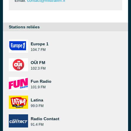
Email:
contact@mistralfm.fr
Stations reliées
Europe 1
104.7 FM
OÜI FM
102.3 FM
Fun Radio
101.9 FM
Latina
99.0 FM
Radio Contact
91.4 FM