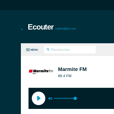
Ecouter
radioenligne.com
MENU
ES GENRES
Marmite FM
88.4 FM