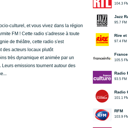
104.3 F
Jazz R
95.7 FM
io-culturel, et vous vivez dans la région
mite FM ! Cette radio s'adresse à toute
Rire e
nie de théâtre, cette radio s'est
97.4 FM
 des acteurs locaux plutôt
France
moins très dynamique et animée par un
105.5 F
. Leurs emissions tournent autour des
Radio 
e...
93.5 FM
Radio 
101.1 F
RFM
103.9 F