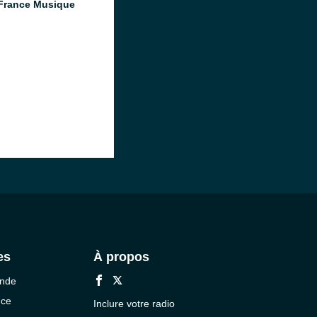
France Musique
es
À propos
onde
nce
Inclure votre radio