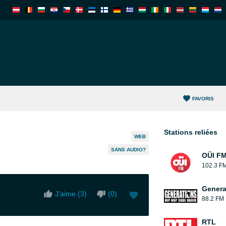
FAVORIS
Stations reliées
WEB
SANS AUDIO?
OÜI F
102.3 F
Genera
J'aime (
3
)
(
0
)
88.2 FM
RTL