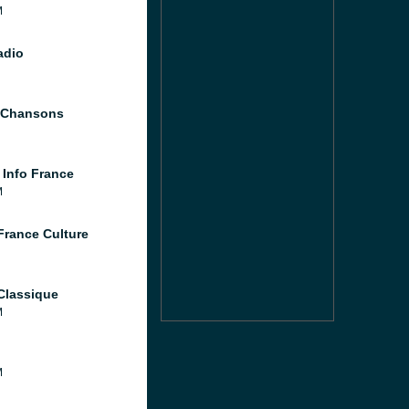
M
adio
t Chansons
 Info France
M
France Culture
Classique
M
M