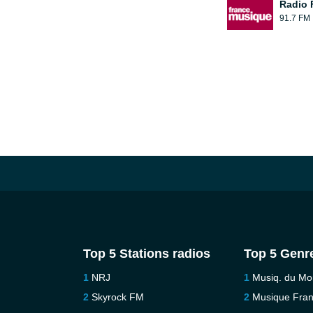
Radio 
91.7 FM
Top 5 Stations radios
Top 5 Genr
NRJ
Musiq. du M
Skyrock FM
Musique Fra