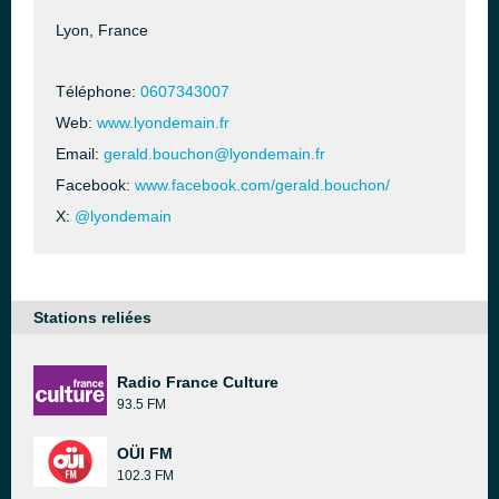
Lyon, France
Téléphone:
0607343007
Web:
www.lyondemain.fr
Email:
gerald.bouchon@lyondemain.fr
Facebook:
www.facebook.com/gerald.bouchon/
X:
@lyondemain
Stations reliées
Radio France Culture
93.5 FM
OÜI FM
102.3 FM