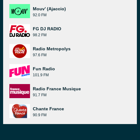
Mouv' (Ajaccio)
92.0 FM
FG DJ RADIO
98.2 FM
Radio Metropolys
97.6 FM
Fun Radio
101.9 FM
Radio France Musique
91.7 FM
Chante France
90.9 FM