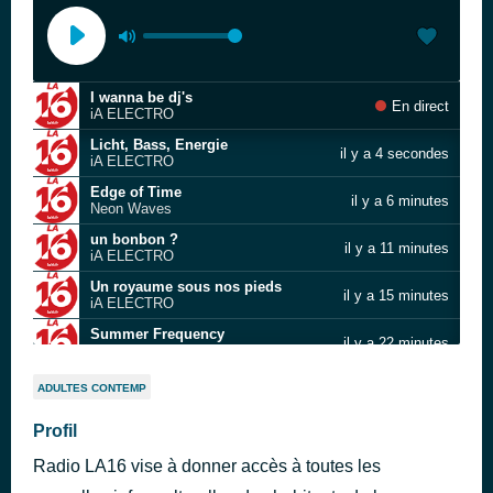
I wanna be dj's
En direct
iA ELECTRO
Licht, Bass, Energie
il y a 4 secondes
iA ELECTRO
Edge of Time
il y a 6 minutes
Neon Waves
un bonbon ?
il y a 11 minutes
iA ELECTRO
Un royaume sous nos pieds
il y a 15 minutes
iA ELECTRO
Summer Frequency
il y a 22 minutes
iA ELECTRO
Pulse of the Future
il y a 27 minutes
ADULTES CONTEMP
Neon Reactor iA
Neon Idol
Profil
il y a 32 minutes
Outdate Electro
Radio LA16 vise à donner accès à toutes les
Un dia un monstruo
il y a 39 minutes
Alma Isidore iA