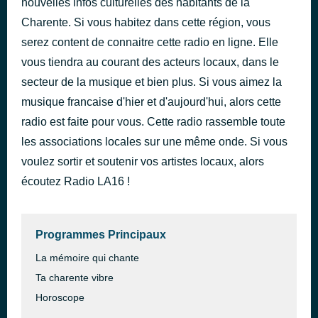
nouvelles infos culturelles des habitants de la
I wanna be dj's
Charente. Si vous habitez dans cette région, vous
il y a 46 minutes
iA ELECTRO
serez content de connaitre cette radio en ligne. Elle
vous tiendra au courant des acteurs locaux, dans le
secteur de la musique et bien plus. Si vous aimez la
musique francaise d'hier et d'aujourd'hui, alors cette
radio est faite pour vous. Cette radio rassemble toute
les associations locales sur une même onde. Si vous
voulez sortir et soutenir vos artistes locaux, alors
écoutez Radio LA16 !
Programmes Principaux
La mémoire qui chante
Ta charente vibre
Horoscope