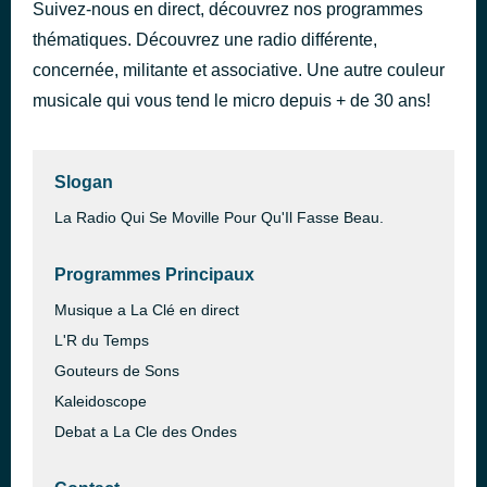
Suivez-nous en direct, découvrez nos programmes
Black Gloves
il y a 5 jours
thématiques. Découvrez une radio différente,
LANE
concernée, militante et associative. Une autre couleur
musicale qui vous tend le micro depuis + de 30 ans!
Slogan
La Radio Qui Se Moville Pour Qu'Il Fasse Beau.
Programmes Principaux
Musique a La Clé en direct
L'R du Temps
Gouteurs de Sons
Kaleidoscope
Debat a La Cle des Ondes