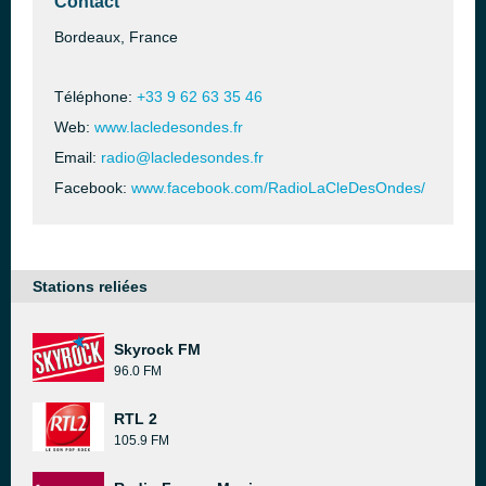
Contact
Bordeaux, France
Téléphone:
+33 9 62 63 35 46
Web:
www.lacledesondes.fr
Email:
radio@lacledesondes.fr
Facebook:
www.facebook.com/RadioLaCleDesOndes/
Stations reliées
Skyrock FM
96.0 FM
RTL 2
105.9 FM