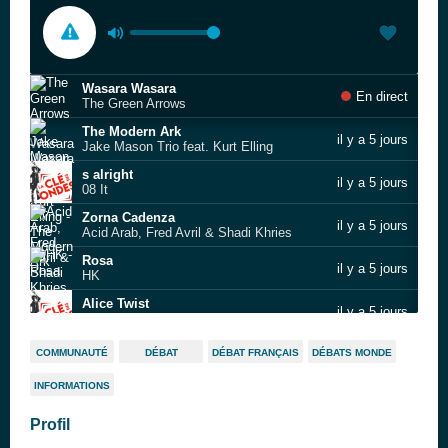
Wasara Wasara
En direct
The Green Arrows
The Modern Ark
il y a 5 jours
Jake Mason Trio feat. Kurt Elling
s alright
il y a 5 jours
08 It
Zorna Cadenza
il y a 5 jours
Acid Arab, Fred Avril & Shadi Khries
Rosa
il y a 5 jours
HK
Alice Twist
il y a 5 jours
Alice Sapritch
Maahnt (The Wizard’s Fight Versus the Devil)
il y a 5 jours
COMMUNAUTÉ
DÉBAT
DÉBAT FRANÇAIS
DÉBATS MONDE
Magma
INFORMATIONS
Pipeline
il y a 5 jours
Dick Dale and His Del‐Tones
Profil
Ladies Do Love Me
il y a 5 jours
The Beatles vs. The Beastie Boys