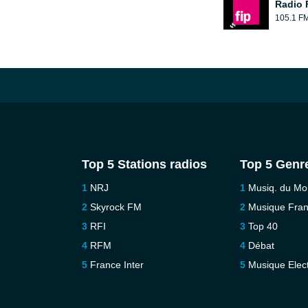
Radio 
105.1 F
Top 5 Stations radios
Top 5 Genr
NRJ
Musiq. du M
Skyrock FM
Musique Fra
RFI
Top 40
RFM
Débat
France Inter
Musique Elec