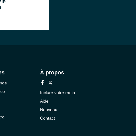
FIP
M
es
À propos
onde
nce
Inclure votre radio
Aide
Nouveau
tro
Contact