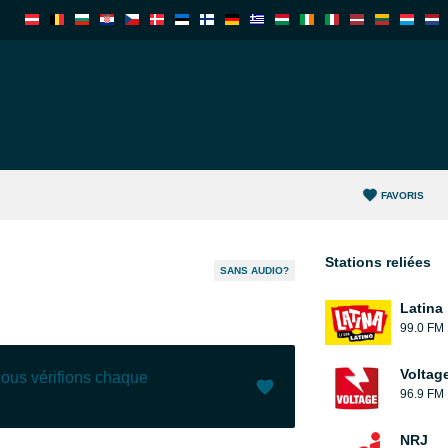
FAVORIS
Stations reliées
SANS AUDIO?
Latina
99.0 FM
Voltag
nous vérifions chaque
96.9 FM
J'aime (
2
)
(
0
)
NRJ