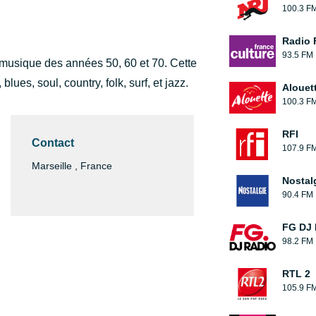
100.3 F
Radio 
93.5 FM
 musique des années 50, 60 et 70. Cette
blues, soul, country, folk, surf, et jazz.
Alouet
100.3 F
RFI
Contact
107.9 F
Marseille , France
Nostal
90.4 FM
FG DJ
98.2 FM
RTL 2
105.9 F