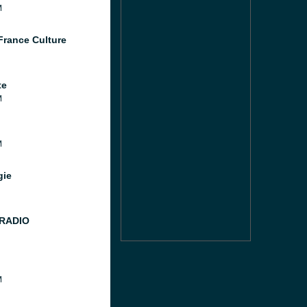
M
France Culture
te
M
M
gie
 RADIO
M