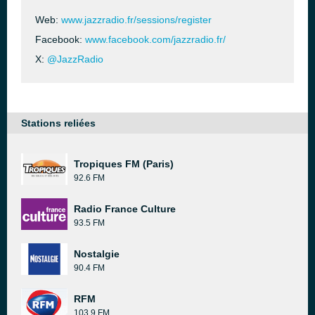
Web:
www.jazzradio.fr/sessions/register
Facebook:
www.facebook.com/jazzradio.fr/
X:
@JazzRadio
Stations reliées
Tropiques FM (Paris)
92.6 FM
Radio France Culture
93.5 FM
Nostalgie
90.4 FM
RFM
103.9 FM