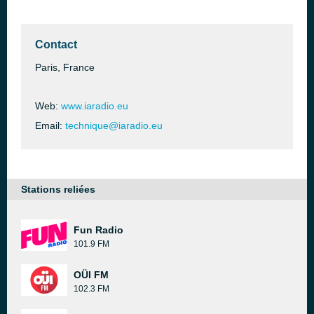
Contact
Paris, France
Web:
www.iaradio.eu
Email:
technique@iaradio.eu
Stations reliées
Fun Radio
101.9 FM
OÜI FM
102.3 FM