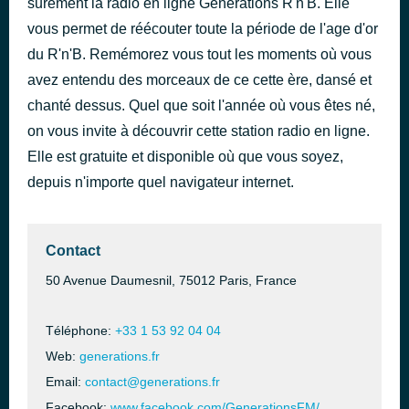
surement la radio en ligne Générations R'n'B. Elle
My Love Is the Shhh!
vous permet de réécouter toute la période de l'age d'or
il y a 42 minutes
Somethin' For The People
du R'n'B. Remémorez vous tout les moments où vous
avez entendu des morceaux de ce cette ère, dansé et
chanté dessus. Quel que soit l'année où vous êtes né,
on vous invite à découvrir cette station radio en ligne.
Elle est gratuite et disponible où que vous soyez,
depuis n'importe quel navigateur internet.
Contact
50 Avenue Daumesnil, 75012 Paris, France
Téléphone:
+33 1 53 92 04 04
Web:
generations.fr
Email:
contact@generations.fr
Facebook:
www.facebook.com/GenerationsFM/