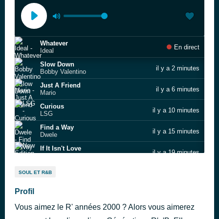
Whatever
En direct
Ideal
Slow Down
il y a 2 minutes
Bobby Valentino
Just A Friend
il y a 6 minutes
Mario
Curious
il y a 10 minutes
LSG
Find a Way
il y a 15 minutes
Dwele
If It Isn't Love
il y a 19 minutes
New Edition
That's My Shit
il y a 24 minutes
SOUL ET R&B
The‐Dream
Nobody Does It Betta
Profil
il y a 28 minutes
Mint Condition
Vous aimez le R' années 2000 ? Alors vous aimerez
Oops
il y a 38 minutes
Tweet