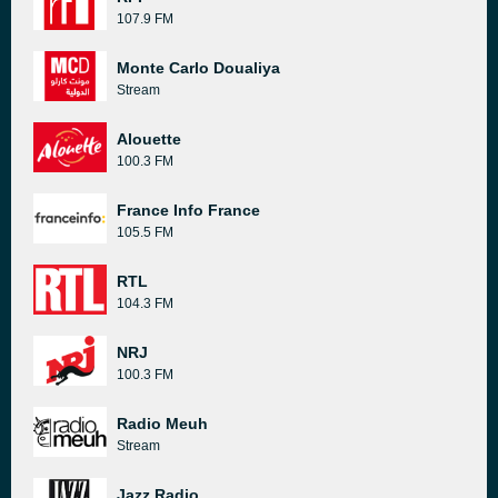
107.9 FM
Monte Carlo Doualiya
Stream
Alouette
100.3 FM
France Info France
105.5 FM
RTL
104.3 FM
NRJ
100.3 FM
Radio Meuh
Stream
Jazz Radio