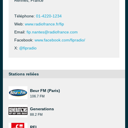
Rennes, France
Téléphone:
01-4220-1234
Web:
www.radiofrance.fr/fip
Email:
fip.nantes@radiofrance.com
Facebook:
www.facebook.com/fipradio/
X:
@fipradio
Stations reliées
Beur FM (Paris)
106.7 FM
Generations
88.2 FM
RFI