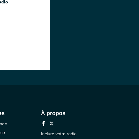
adio
es
À propos
onde
nce
Inclure votre radio