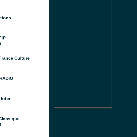
tions
FIP
M
France Culture
 RADIO
Inter
Classique
M