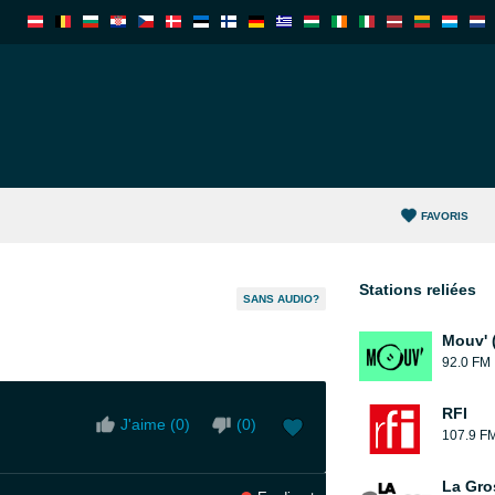
FAVORIS
Stations reliées
SANS AUDIO?
Mouv' 
92.0 FM
RFI
J'aime (
0
)
(
0
)
107.9 F
La Gro