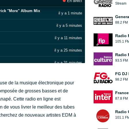
En direct
Stream
 Erick "More" Album Mix
il y a 1 minute
Genera
88.2 FM
il y a 5 minutes
Radio 
il y a 11 minutes
105.1 F
il y a 25 minutes
Radio 
93.5 FM
il y a 31 minutes
FG DJ
il y a 41 minutes
98.2 FM
ffuse de la musique électronique pour
il y a 46 minutes
 composée de grosses basses et de
France 
napé. Cette radio en ligne est
87.8 FM
il y a 54 minutes
 de vous livrer le meilleur des tubes
Radio 
il y a 1 heure
cherchez de nouveaux artistes EDM à
101.1 F