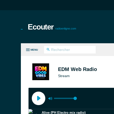
Ecouter
radioenligne.com
MENU
ES GENRES
EDM Web Radio
Stream
Alive (PH Electro mix radio)