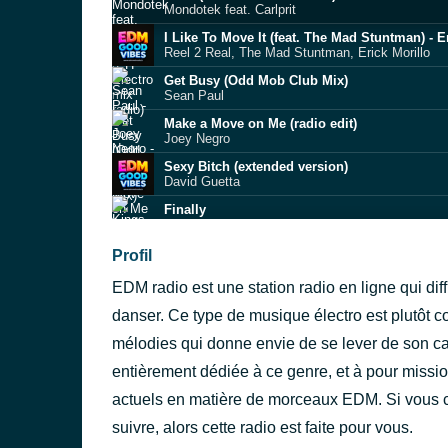
Mondotek feat. Carlprit
I Like To Move It (feat. The Mad Stuntman) -
Reel 2 Real, The Mad Stuntman, Erick Morillo
Get Busy (Odd Mob Club Mix)
Sean Paul
Make a Move on Me (radio edit)
Joey Negro
Sexy Bitch (extended version)
David Guetta
Finally
Kings of Tomorrow feat. Rae
UNDEAD
Profil
YOASOBI
EDM radio est une station radio en ligne qui di
Get a Move On
Mr. Scruff
danser. Ce type de musique électro est plutôt
Fade Away
mélodies qui donne envie de se lever de son ca
Bennett
entièrement dédiée à ce genre, et à pour mission
A Deeper Love
Clivilles & Cole
actuels en matière de morceaux EDM. Si vous 
suivre, alors cette radio est faite pour vous.