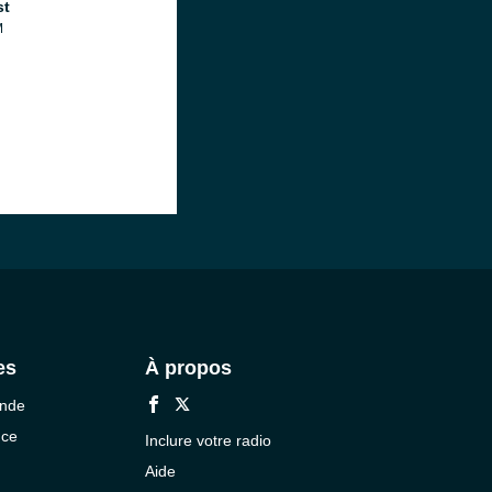
st
M
es
À propos
onde
nce
Inclure votre radio
Aide