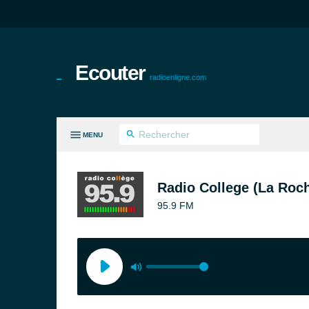
Ecouter
radioenligne.com
MENU
ES GENRES
Radio College (La Roch
95.9 FM