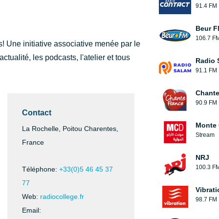
91.4 FM
Beur F
106.7 F
! Une initiative associative menée par le
ctualité, les podcasts, l'atelier et tous
Radio 
91.1 FM
Chante
90.9 FM
Contact
Monte 
La Rochelle, Poitou Charentes,
Stream
France
NRJ
100.3 F
Téléphone:
+33(0)5 46 45 37
77
Vibrat
Web:
radiocollege.fr
98.7 FM
Email: