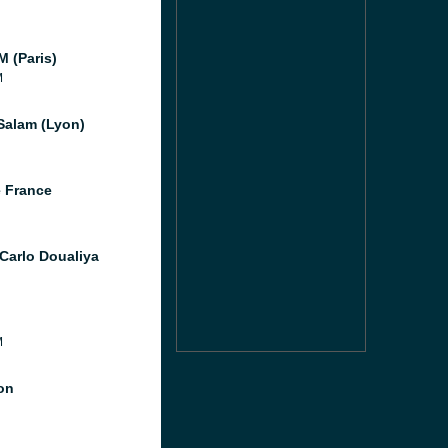
M (Paris)
M
Salam (Lyon)
 France
Carlo Doualiya
M
ion