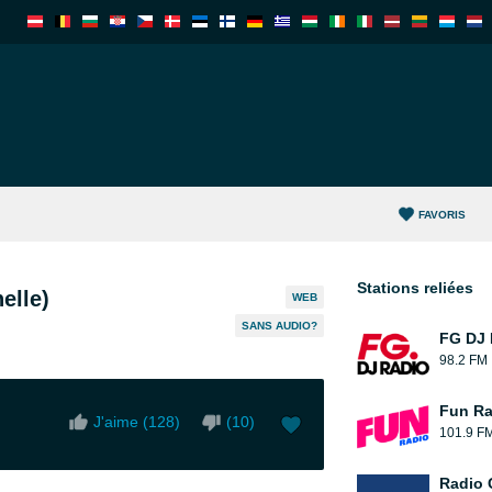
FAVORIS
Stations reliées
elle)
WEB
SANS AUDIO?
FG DJ
98.2 FM
Fun Ra
J'aime (
128
)
(
10
)
101.9 F
Radio 