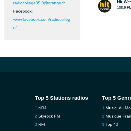
Hit We
radiocollege95.9@orange.fr
100.9 F
Facebook:
www.facebook.com/radiocolleg
e/
Top 5 Stations radios
Top 5 Genr
NRJ
Musiq. du M
Skyrock FM
Musique Fra
RFI
Top 40