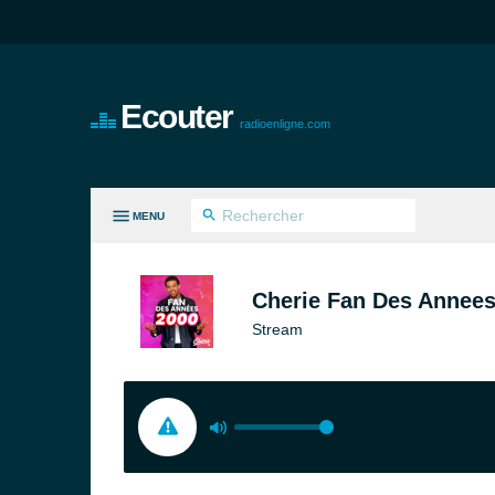
Ecouter
radioenligne.com
MENU
ES GENRES
Cherie Fan Des Annees
Stream