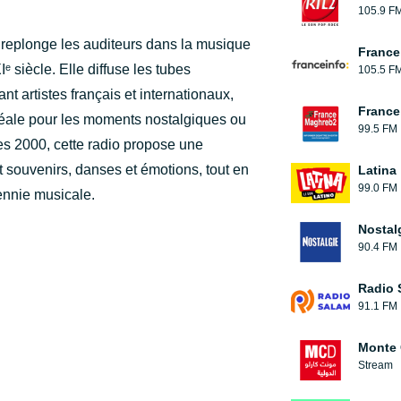
105.9 F
replonge les auditeurs dans la musique
France
 siècle. Elle diffuse les tubes
105.5 F
nt artistes français et internationaux,
France
Idéale pour les moments nostalgiques ou
99.5 FM
ées 2000, cette radio propose une
 souvenirs, danses et émotions, tout en
Latina
99.0 FM
cennie musicale.
Nostal
90.4 FM
Radio 
91.1 FM
Monte 
Stream