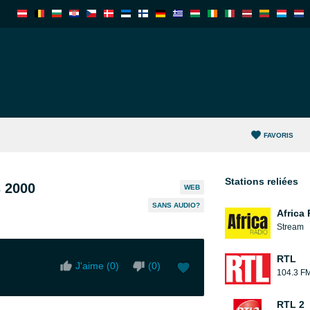
FAVORIS
Stations reliées
 2000
WEB
SANS AUDIO?
Africa
Stream
RTL
J'aime (
0
)
(
0
)
104.3 F
RTL 2