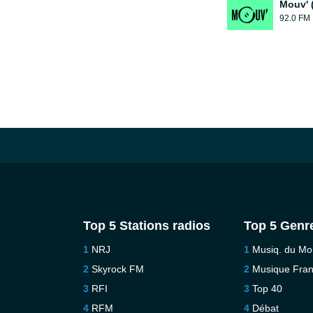
Mouv' 
92.0 FM
Top 5 Stations radios
Top 5 Genr
NRJ
Musiq. du M
Skyrock FM
Musique Fra
RFI
Top 40
RFM
Débat