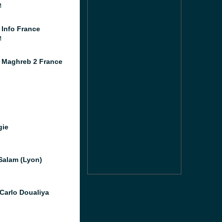
M
 Info France
M
 Maghreb 2 France
gie
Salam (Lyon)
Carlo Doualiya