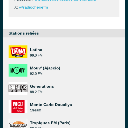
X:
@radiocheriefm
Stations reliées
Latina
99.0 FM
Mouv' (Ajaccio)
92.0 FM
Generations
88.2 FM
Monte Carlo Doualiya
Stream
Tropiques FM (Paris)