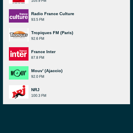
105.9 FM
Radio France Culture
93.5 FM
Tropiques FM (Paris)
92.6 FM
France Inter
87.8 FM
Mouv' (Ajaccio)
92.0 FM
NRJ
100.3 FM