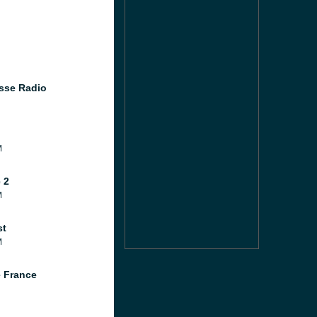
sse Radio
M
 2
M
st
M
 France