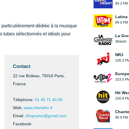
94.3 FM
Latina
99.0 FM
e particulièrement dédiée à la musique
s tubes sélectionnés et idéals pour
La Gro
Stream
NRJ
100.3 F
Contact
Europe
22 rue Boileau, 75016 Paris,
103.5 F
France
Hit We
100.9 F
Téléphone:
01 40 71 40 00
Web:
www.cheriefm.fr
Chante
Email:
cfmpromo@gmail.com
90.9 FM
Facebook: