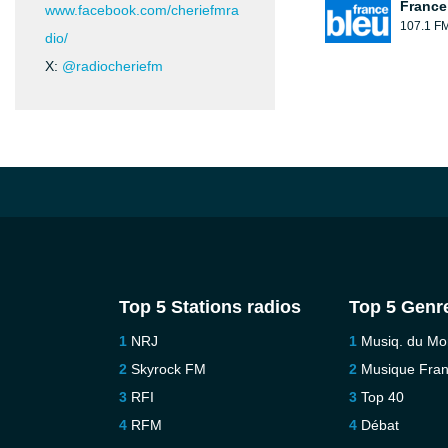
France
www.facebook.com/cheriefmra
107.1 F
dio/
X:
@radiocheriefm
Top 5 Stations radios
Top 5 Genr
NRJ
Musiq. du M
Skyrock FM
Musique Fra
RFI
Top 40
RFM
Débat