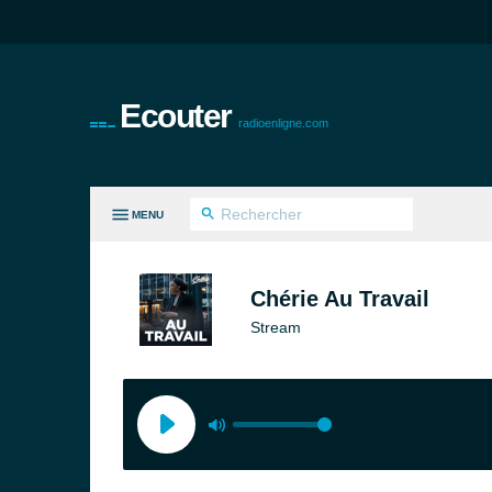
Ecouter
radioenligne.com
MENU
ES GENRES
Chérie Au Travail
Stream