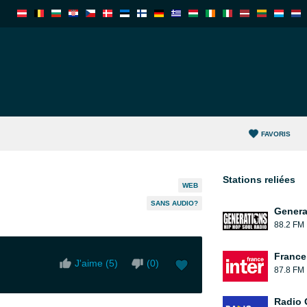
FAVORIS
Stations reliées
WEB
SANS AUDIO?
Genera
88.2 FM
France 
J'aime (
5
)
(
0
)
87.8 FM
Radio 