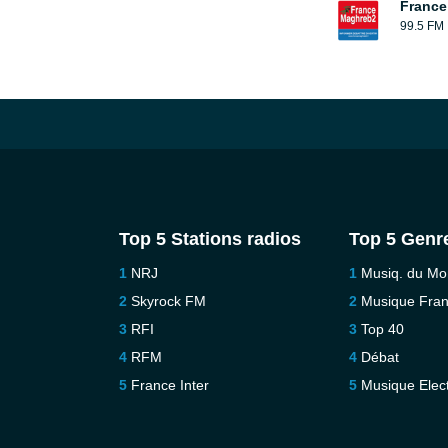
France
99.5 FM
Top 5 Stations radios
Top 5 Genr
NRJ
Musiq. du M
Skyrock FM
Musique Fra
RFI
Top 40
RFM
Débat
France Inter
Musique Elec