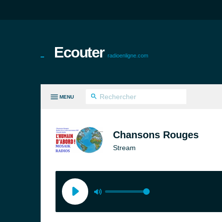
Ecouter
radioenligne.com
MENU
ES GENRES
Chansons Rouges
Stream