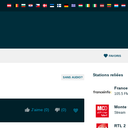
FAVORIS
Stations reliées
SANS AUDIO?
France
105.5 F
Monte 
J'aime (
0
)
(
0
)
Stream
RTL 2