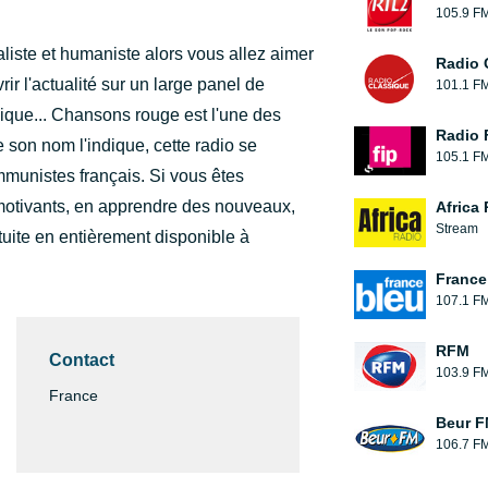
105.9 F
liste et humaniste alors vous allez aimer
Radio 
ir l'actualité sur un large panel de
101.1 F
usique... Chansons rouge est l'une des
Radio 
son nom l'indique, cette radio se
105.1 F
munistes français. Si vous êtes
motivants, en apprendre des nouveaux,
Africa
Stream
atuite en entièrement disponible à
France
107.1 F
RFM
Contact
103.9 F
France
Beur F
106.7 F