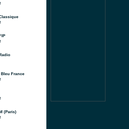
M
Classique
M
FIP
M
 Radio
 Bleu France
M
M
M (Paris)
M