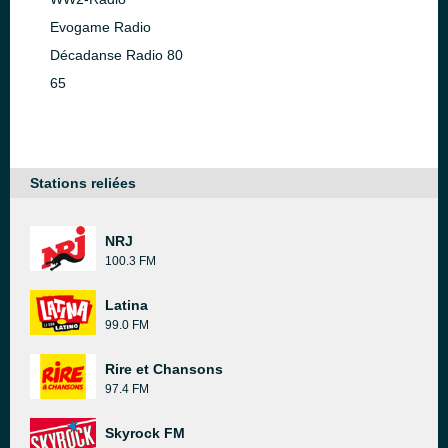
Evogame Radio
Décadanse Radio 80
65
Stations reliées
NRJ
100.3 FM
Latina
99.0 FM
Rire et Chansons
97.4 FM
Skyrock FM