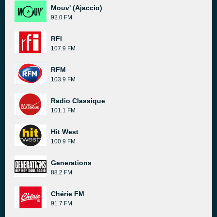
Mouv' (Ajaccio)
92.0 FM
RFI
107.9 FM
RFM
103.9 FM
Radio Classique
101.1 FM
Hit West
100.9 FM
Generations
88.2 FM
Chérie FM
91.7 FM