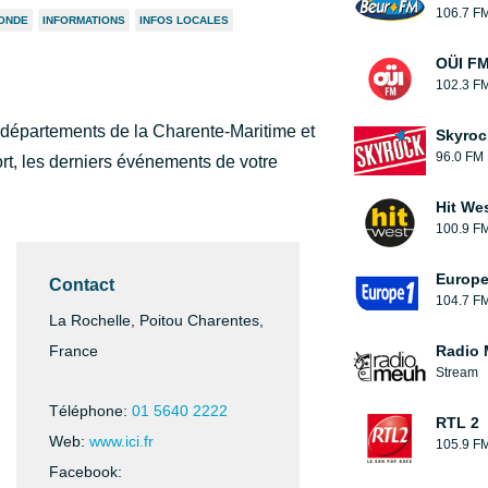
106.7 F
ONDE
INFORMATIONS
INFOS LOCALES
OÜI F
102.3 F
 départements de la Charente-Maritime et
Skyroc
96.0 FM
ort, les derniers événements de votre
Hit We
100.9 F
Europe
Contact
104.7 F
La Rochelle, Poitou Charentes,
France
Radio
Stream
Téléphone:
01 5640 2222
RTL 2
Web:
www.ici.fr
105.9 F
Facebook: