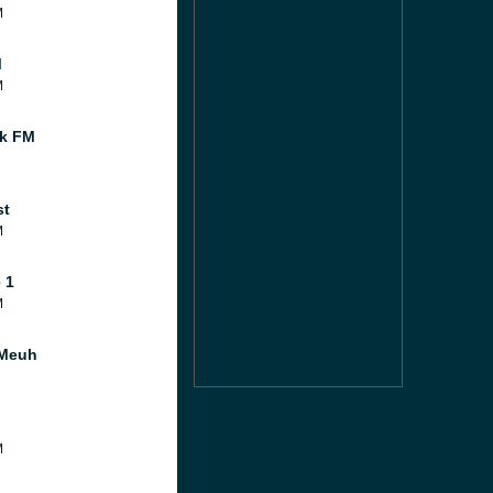
M
M
M
k FM
st
M
 1
M
 Meuh
M