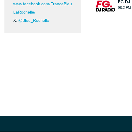
FG DJ
www.facebook.com/FranceBleu
98.2 FM
LaRochelle/
X:
@Bleu_Rochelle