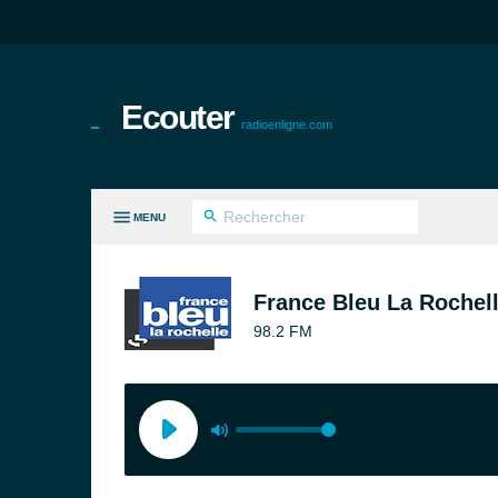
Ecouter
radioenligne.com
MENU
ES GENRES
France Bleu La Rochell
98.2 FM