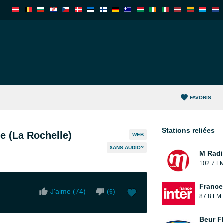
FAVORIS
Stations reliées
e (La Rochelle)
WEB
SANS AUDIO?
M Radi
102.7 F
France 
J'aime (
74
)
(
6
)
87.8 FM
Beur F