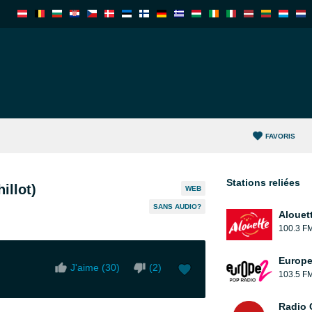
FAVORIS
Stations reliées
illot)
WEB
SANS AUDIO?
Alouet
100.3 F
Europe
J'aime (
30
)
(
2
)
103.5 F
Radio 