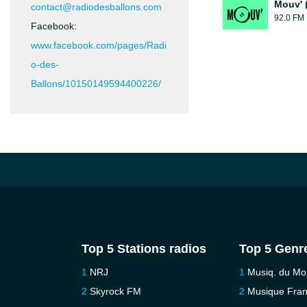
Mouv' 
contact@radiodesballons.com
92.0 FM
Facebook:
www.facebook.com/pages/Radi
o-des-
Ballons/10150149594400226/
Top 5 Stations radios
Top 5 Genr
NRJ
Musiq. du M
Skyrock FM
Musique Fra