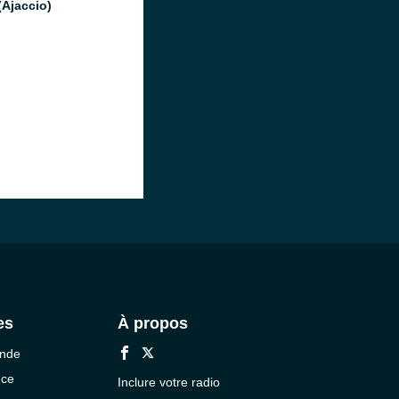
(Ajaccio)
es
À propos
onde
nce
Inclure votre radio