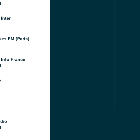
M
Inter
ues FM (Paris)
 Info France
M
e
dio
M