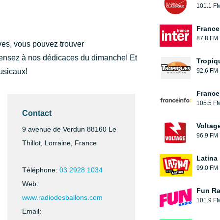
101.1 F
France 
87.8 FM
ives, vous pouvez trouver
ensez à nos dédicaces du dimanche! Et
Tropiq
usicaux!
92.6 FM
France
105.5 F
Contact
Voltag
9 avenue de Verdun 88160 Le
96.9 FM
Thillot, Lorraine, France
Latina
99.0 FM
Téléphone:
03 2928 1034
Web:
Fun Ra
www.radiodesballons.com
101.9 F
Email: