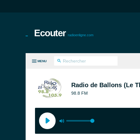
Ecouter
radioenligne.com
MENU
ES GENRES
Radio de Ballons (Le Th
98.8 FM