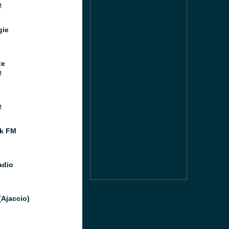
M
gie
te
M
M
k FM
adio
(Ajaccio)