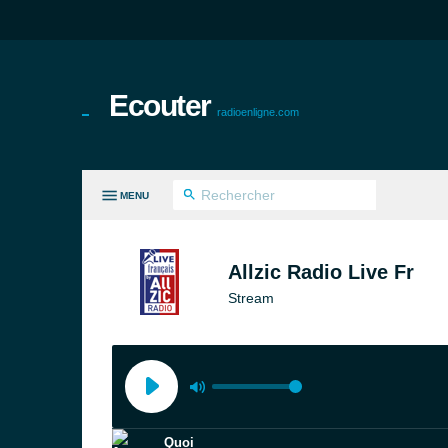
Ecouter
radioenligne.com
MENU
ES GENRES
Allzic Radio Live Fr
Stream
Quoi