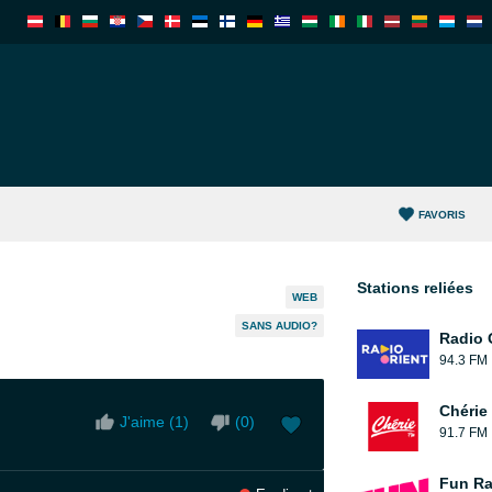
FAVORIS
Stations reliées
WEB
SANS AUDIO?
Radio 
94.3 FM
Chérie
J'aime (
1
)
(
0
)
91.7 FM
Fun Ra