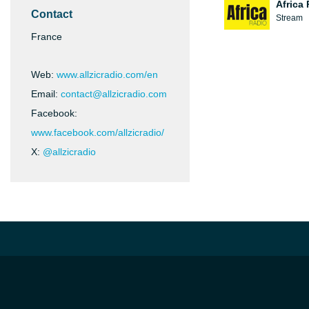
Africa
Contact
Stream
France
Web:
www.allzicradio.com/en
Email:
contact@allzicradio.com
Facebook:
www.facebook.com/allzicradio/
X:
@allzicradio