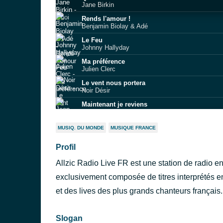
Jane Birkin
Rends l'amour !
Benjamin Biolay & Adé
Le Feu
Johnny Hallyday
Ma préférence
Julien Clerc
Le vent nous portera
Noir Désir
Maintenant je reviens
Jean-Louis Aubert
Respire encore
MUSIQ. DU MONDE
MUSIQUE FRANCE
Clara Luciani
Profil
Nuit Magique
Catherine Lara
Allzic Radio Live FR est une station de radio e
J'traine des pieds
Olivia Ruiz
exclusivement composée de titres interprétés en
Joe le taxi
et des lives des plus grands chanteurs français.
Vanessa Paradis
Slogan