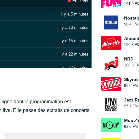
En direct
101.9 F
il y a 5 minutes
Nostal
90.4 FM
il y a 10 minutes
Alouet
il y a 15 minutes
100.3 F
il y a 22 minutes
NRJ
100.3 F
il y a 27 minutes
Skyroc
il y a 32 minutes
96.0 FM
il y a 38 minutes
Jazz R
n ligne dont la programmation est
95.7 FM
il y a 44 minutes
 live. Elle passe des extraits de concerts
Mouv' 
il y a 52 minutes
92.0 FM