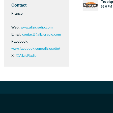
Tropiq
Contact
92.6 FM
France
Web:
www.allzicradio.com
Email:
contact@allzicradio.com
Facebook:
www.facebook.com/allzicradio/
X:
@AllzicRadio