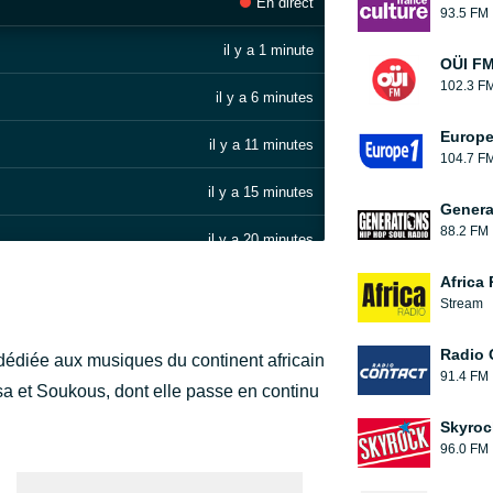
En direct
93.5 FM
il y a 1 minute
OÜI F
102.3 F
il y a 6 minutes
Europe
il y a 11 minutes
104.7 F
il y a 15 minutes
Genera
88.2 FM
il y a 20 minutes
Africa
il y a 29 minutes
Stream
il y a 34 minutes
Radio 
t dédiée aux musiques du continent africain
91.4 FM
il y a 43 minutes
sa et Soukous, dont elle passe en continu
Skyroc
il y a 48 minutes
96.0 FM