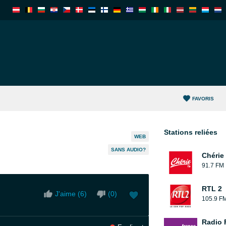
FAVORIS
Stations reliées
WEB
SANS AUDIO?
Chérie
91.7 FM
RTL 2
J'aime (
6
)
(
0
)
105.9 F
Radio 