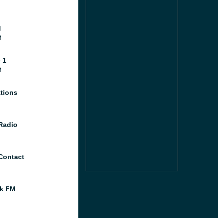
M
M
 1
M
tions
 Radio
Contact
k FM