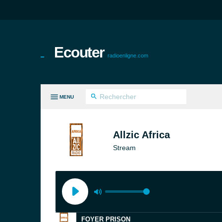
Ecouter
radioenligne.com
MENU
ES GENRES
Allzic Africa
Stream
FOYER PRISON