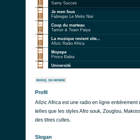
Samy Succes
Je men fous
Fabregas Le Metis Noir
Coup du marteau
Tamsir & Team Paiya
La musique revient vite...
Allzic Radio Africa
Mopepe
Prince Babia
Université
Cindy Le Coeur
Protect Me
MUSIQ. DU MONDE
Abiyah Yisrael
Profil
Liberté
Franco
Allzic Africa est une radio en ligne entièremen
Oh, my darling
Patrick Benoît
telles que les styles Afro souk, Zouglou, Makos
Sensual Kompa
des titres cultes.
Lady Anacoana
Slogan