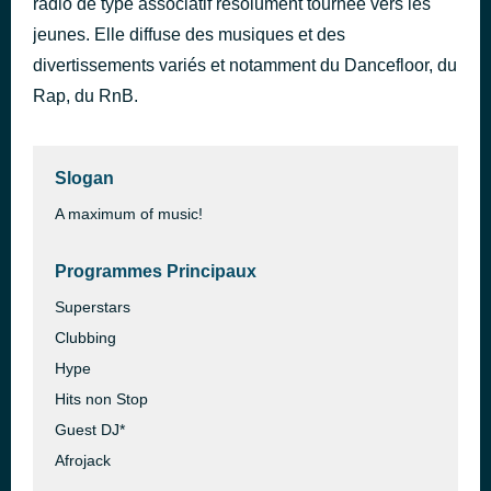
radio de type associatif résolument tournée vers les
All My Life
jeunes. Elle diffuse des musiques et des
il y a 2 heures
Timmy Trumpet & Wolfpack feat. Jaxx & Vega & R3SPAWN
divertissements variés et notamment du Dancefloor, du
Rap, du RnB.
Slogan
A maximum of music!
Programmes Principaux
Superstars
Clubbing
Hype
Hits non Stop
Guest DJ*
Afrojack