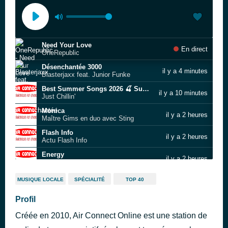
Need Your Love
En direct
OneRepublic
Désenchantée 3000
il y a 4 minutes
Blasterjaxx feat. Junior Funke
Best Summer Songs 2026 🍒 Summer Hits 2026 Playlist
il y a 10 minutes
Just Chillin'
Monica
il y a 2 heures
Maître Gims en duo avec Sting
Flash Info
il y a 2 heures
Actu Flash Info
Energy
il y a 2 heures
Ava Max, BIA, FIFA Sound
The Night (belongs to lovers)
il y a 2 heures
MUSIQUE LOCALE
SPÉCIALITÉ
TOP 40
Henri PFR feat. Soran
Best Summer Songs 2026 🍒 Summer Hits 2026 Playlist
Profil
il y a 2 heures
Just Chillin'
Créée en 2010, Air Connect Online est une station de
Loca
il y a 2 heures
Shakira feat. Wyclef Jean