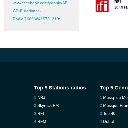
RFI
www.facebook.com/people/AB
107.9 F
CD-Eurodance-
Radio/100068415781310/
Top 5 Stations radios
Top 5 Genr
NRJ
Musiq. du M
Skyrock FM
Musique Fra
RFI
Top 40
RFM
Débat