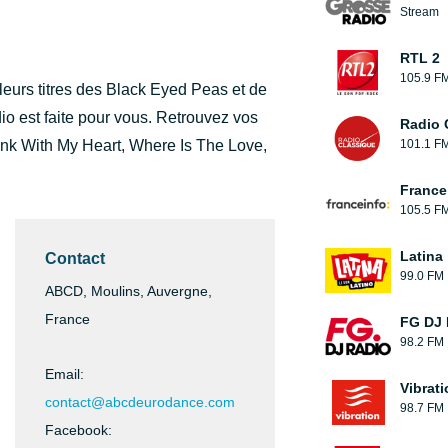
Stream
RTL 2
105.9 F
eurs titres des Black Eyed Peas et de
io est faite pour vous. Retrouvez vos
Radio 
nk With My Heart, Where Is The Love,
101.1 F
France
105.5 F
Latina
Contact
99.0 FM
ABCD, Moulins, Auvergne,
France
FG DJ
98.2 FM
Email:
Vibrat
contact@abcdeurodance.com
98.7 FM
Facebook: