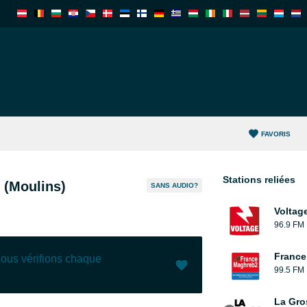
FAVORIS
Stations reliées
 (Moulins)
SANS AUDIO?
Voltag
96.9 FM
France
nous vérifions chaque
99.5 FM
J'aime (
0
)
(
0
)
La Gro