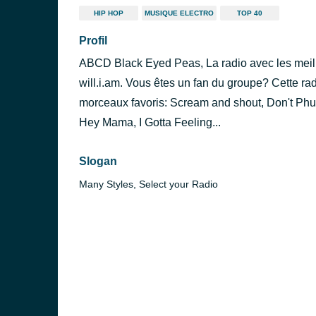
HIP HOP
MUSIQUE ELECTRO
TOP 40
Profil
ABCD Black Eyed Peas, La radio avec les meill
will.i.am. Vous êtes un fan du groupe? Cette rad
morceaux favoris: Scream and shout, Don't Phu
Hey Mama, I Gotta Feeling...
Slogan
Many Styles, Select your Radio