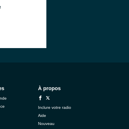
M
es
À propos
onde
nce
Inclure votre radio
Aide
Nouveau