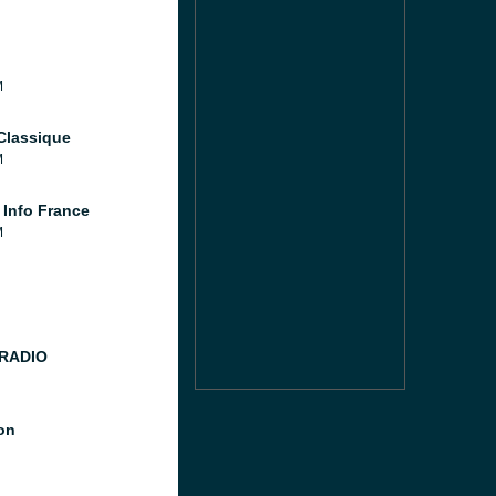
M
Classique
M
 Info France
M
 RADIO
ion