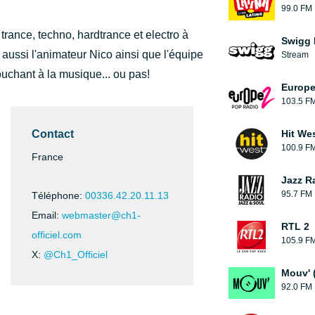
99.0 FM
trance, techno, hardtrance et electro à
Swigg 
 aussi l'animateur Nico ainsi que l'équipe
Stream
touchant à la musique... ou pas!
Europe
103.5 F
Contact
Hit We
100.9 F
France
Jazz R
95.7 FM
Téléphone:
00336.42.20.11.13
Email:
webmaster@ch1-
RTL 2
officiel.com
105.9 F
X:
@Ch1_Officiel
Mouv' 
92.0 FM