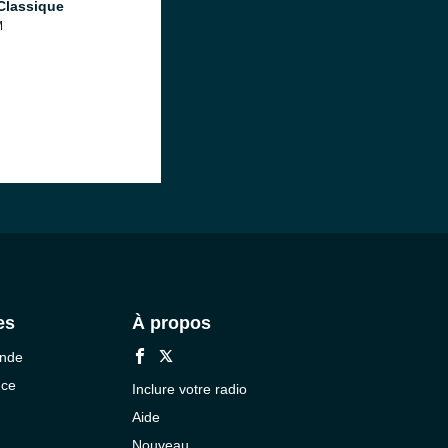
Classique
M
es
À propos
onde
nce
Inclure votre radio
Aide
Nouveau