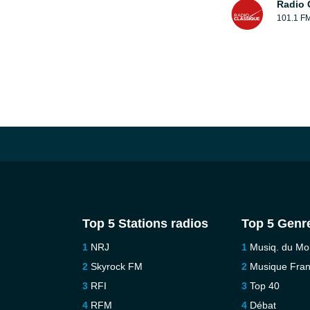
Radio 
101.1 F
Top 5 Stations radios
Top 5 Genr
NRJ
Musiq. du M
Skyrock FM
Musique Fra
RFI
Top 40
RFM
Débat