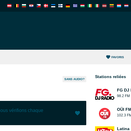
FAVORIS
Stations reliées
SANS AUDIO?
FG DJ
98.2 FM
OÜI F
nous vérifions chaque
102.3 F
J'aime (
1
)
(
0
)
Latina