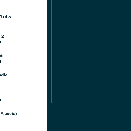
Radio
 2
M
st
M
adio
M
(Ajaccio)